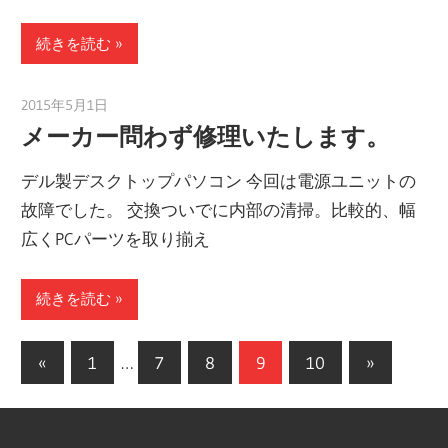
続きを読む
2015年5月1日
taku_natsume
メーカー問わず修理いたします。
デル製デスクトップパソコン 今回は電源ユニットの
故障でした。 交換ついでに内部の清掃。比較的、幅
広くPCパーツを取り揃え
続きを読む
投
前
次
«
1
…
7
8
9
10
»
の
の
稿
記
記
の