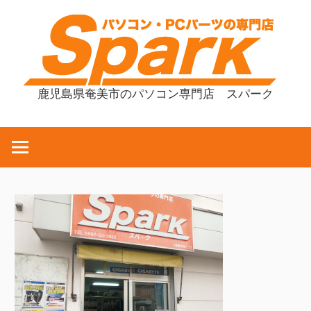
コ
ン
テ
ン
ツ
鹿児島県奄美市のパソコン専門店 スパーク
へ
ス
キ
ッ
プ