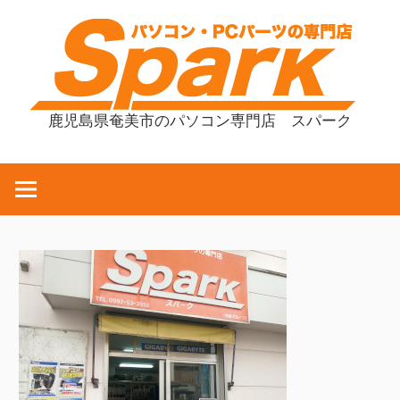
コ
ン
テ
ン
ツ
鹿児島県奄美市のパソコン専門店 スパーク
へ
ス
キ
ッ
プ