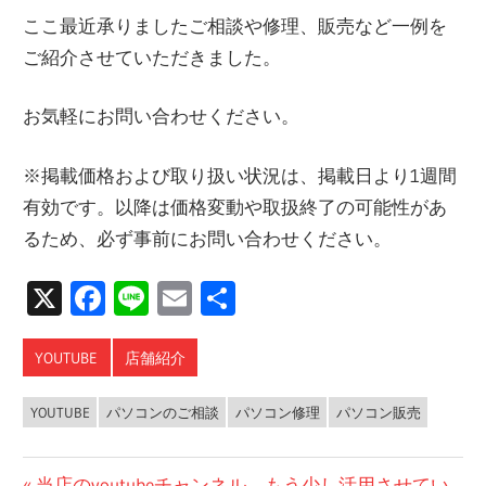
ここ最近承りましたご相談や修理、販売など一例を
ご紹介させていただきました。
お気軽にお問い合わせください。
※掲載価格および取り扱い状況は、掲載日より1週間
有効です。以降は価格変動や取扱終了の可能性があ
るため、必ず事前にお問い合わせください。
X
Facebook
Line
Email
共
有
YOUTUBE
店舗紹介
YOUTUBE
パソコンのご相談
パソコン修理
パソコン販売
前
当店のyoutubeチャンネル、もう少し活用させてい