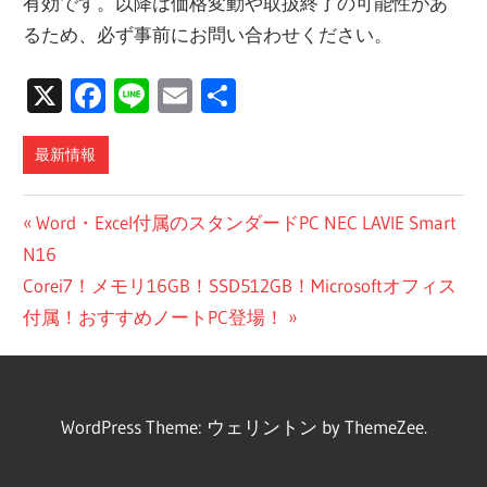
有効です。以降は価格変動や取扱終了の可能性があ
るため、必ず事前にお問い合わせください。
X
Facebook
Line
Email
共
有
最新情報
投
前
Word・Excel付属のスタンダードPC NEC LAVIE Smart
の
N16
稿
次
投
Corei7！メモリ16GB！SSD512GB！Microsoftオフィス
ナ
の
稿:
付属！おすすめノートPC登場！
ビ
投
稿:
ゲ
WordPress Theme: ウェリントン by ThemeZee.
ー
シ