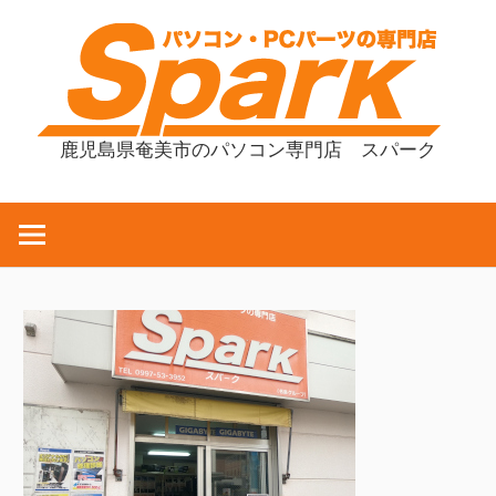
コ
ン
テ
ン
ツ
鹿児島県奄美市のパソコン専門店 スパーク
へ
ス
キ
ッ
プ