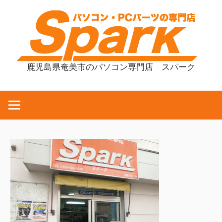
コ
ン
テ
ン
ツ
鹿児島県奄美市のパソコン専門店 スパーク
へ
ス
キ
ッ
プ