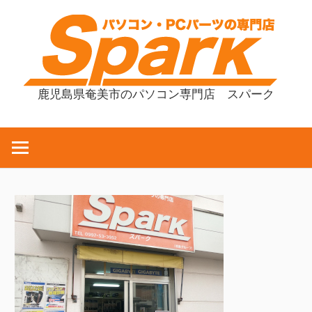
コ
ン
テ
ン
ツ
鹿児島県奄美市のパソコン専門店 スパーク
へ
ス
キ
ッ
プ