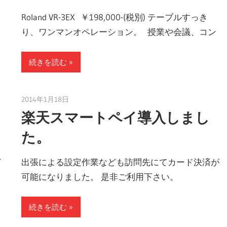
ョ
Roland VR-3EX ￥198,000-(税別) テーブルすっき
り、ワンマンオペレーション。 授業や会議、コン
ッ
続きを読む
プ
2014年1月18日
taku_natsume
楽天スマートペイ導入しまし
ス
た。
ど
出張による設定作業なども訪問先にてカード決済が
パ
可能になりました。 是非ご利用下さい。
ー
続きを読む