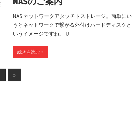
NASのご案内
正
NAS ネットワークアタッチトストレージ。簡単にい
うとネットワークで繋がる外付けハードディスクと
いうイメージですね。 U
続きを読む
次
1
»
の
記
事