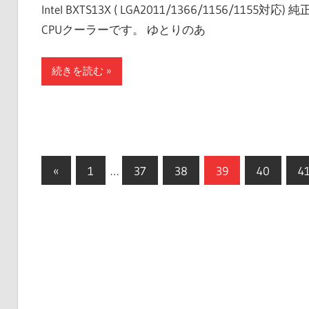
Intel BXTS13X ( LGA2011/1366/1156/1155対応) 純
CPUクーラーです。 ゆとりのあ
続きを読む
投
前
«
1
…
37
38
39
40
4
の
稿
記
の
事
ペ
ー
ジ