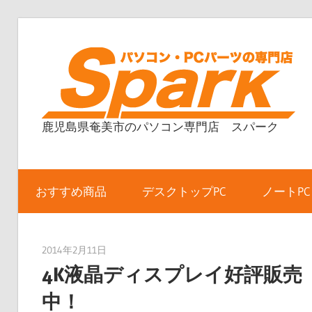
コ
ン
テ
ン
ツ
鹿児島県奄美市のパソコン専門店 スパーク
へ
ス
キ
ッ
おすすめ商品
デスクトップPC
ノートPC
プ
2014年2月11日
taku_natsume
4K液晶ディスプレイ好評販売
中！