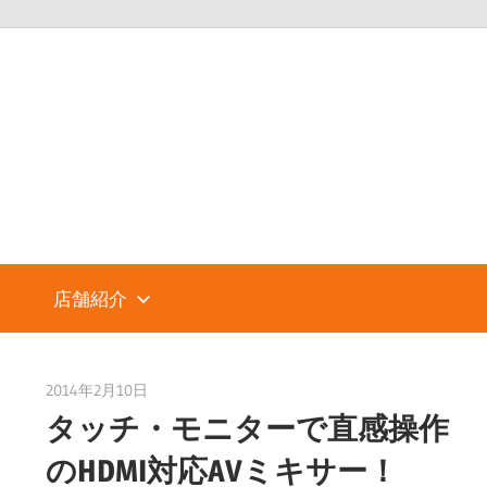
パ
ソ
コ
店舗紹介
ン
2014年2月10日
taku_natsume
タッチ・モニターで直感操作
シ
のHDMI対応AVミキサー！