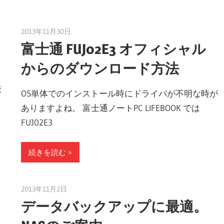
ク
2013年11月30日
taku_natsume
。
富士通 FUJ02E3 オフィシャル
からのダウンロード方法
厳
OS単体でのインストール時にドライバが不明な時が
ありますよね。 富士通ノートPC LIFEBOOK では
FUJ02E3
続きを読む
2013年11月2日
taku_natsume
データバックアップに最適。