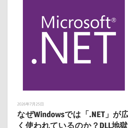
2026年7月25日
taku_natsume
なぜWindowsでは「.NET」が
く使われているのか？DLL地獄