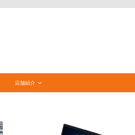
パ
ソ
コ
店舗紹介
ン
シ