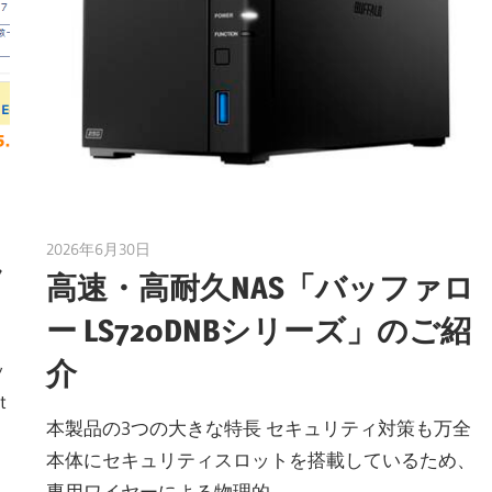
2026年6月30日
taku_natsume
ラ
高速・高耐久NAS「バッファロ
ー LS720DNBシリーズ」のご紹
介
ッ
t
本製品の3つの大きな特長 セキュリティ対策も万全
本体にセキュリティスロットを搭載しているため、
専用ワイヤーによる物理的