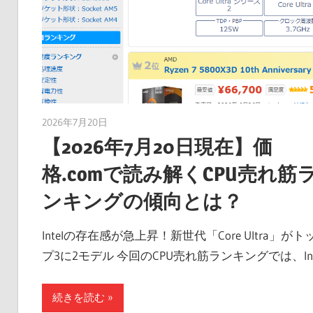
2026年7月20日
taku_natsume
【2026年7月20日現在】価
格.comで読み解くCPU売れ筋
ンキングの傾向とは？
Intelの存在感が急上昇！新世代「Core Ultra」がト
プ3に2モデル 今回のCPU売れ筋ランキングでは、In
続きを読む