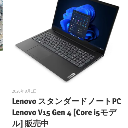
ョ
ッ
プ
ス
2026年8月1日
taku_natsume
パ
Lenovo スタンダードノートPC
Lenovo V15 Gen 4 [Core i5モデ
ー
ル] 販売中