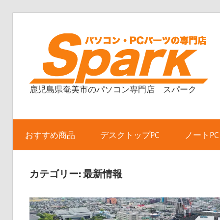
コ
ン
テ
ン
ツ
鹿児島県奄美市のパソコン専門店 スパーク
へ
ス
キ
ッ
おすすめ商品
デスクトップPC
ノートPC
プ
カテゴリー:
最新情報