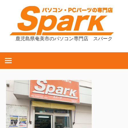
コ
ン
テ
ン
ツ
鹿児島県奄美市のパソコン専門店 スパーク
へ
ス
キ
ッ
プ