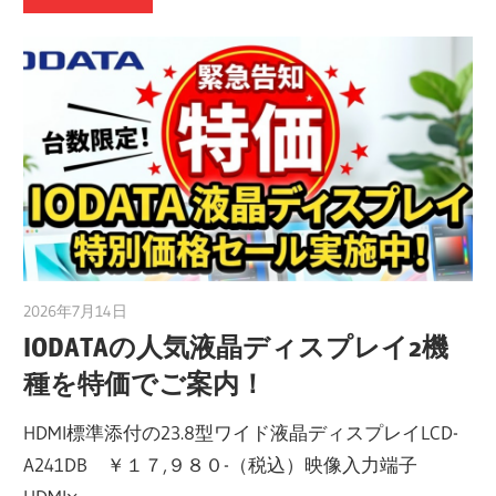
2026年7月14日
taku_natsume
IODATAの人気液晶ディスプレイ2機
種を特価でご案内！
HDMI標準添付の23.8型ワイド液晶ディスプレイLCD-
A241DB ￥１７,９８０-（税込）映像入力端子