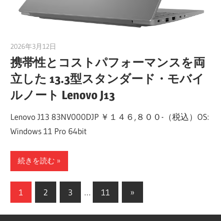
2026年3月12日
taku_natsume
携帯性とコストパフォーマンスを両
立した 13.3型スタンダード・モバイ
ルノート Lenovo J13
Lenovo J13 83NV000DJP ￥１４６,８００-（税込）OS:
Windows 11 Pro 64bit
続きを読む
投
次
1
2
3
…
11
»
の
稿
記