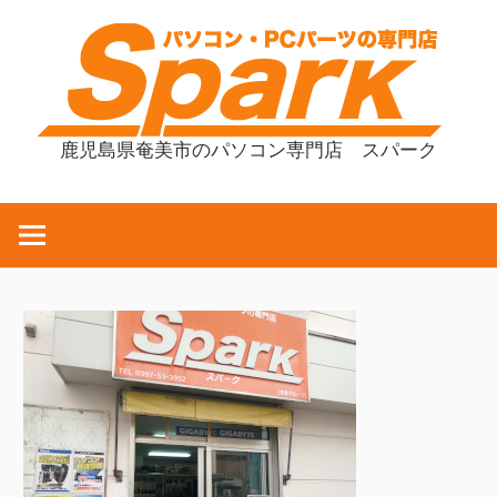
コ
ン
テ
ン
ツ
鹿児島県奄美市のパソコン専門店 スパーク
へ
ス
キ
ッ
プ