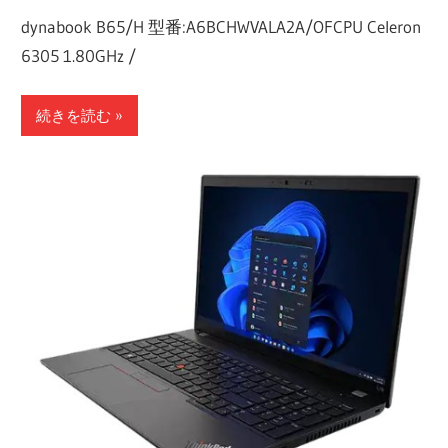
dynabook B65/H 型番:A6BCHWVALA2A/OFCPU Celeron
6305 1.80GHz /
続きを読む