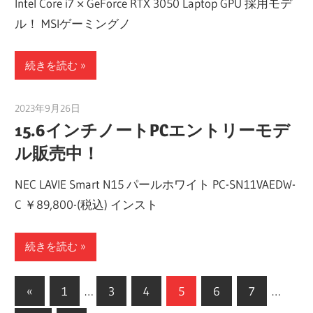
Intel Core i7 × GeForce RTX 3050 Laptop GPU 採用モデ
ル！ MSIゲーミングノ
続きを読む
2023年9月26日
taku_natsume
15.6インチノートPCエントリーモデ
ル販売中！
NEC LAVIE Smart N15 パールホワイト PC-SN11VAEDW-
C ￥89,800-(税込) インスト
続きを読む
投
前
«
1
…
3
4
5
6
7
…
の