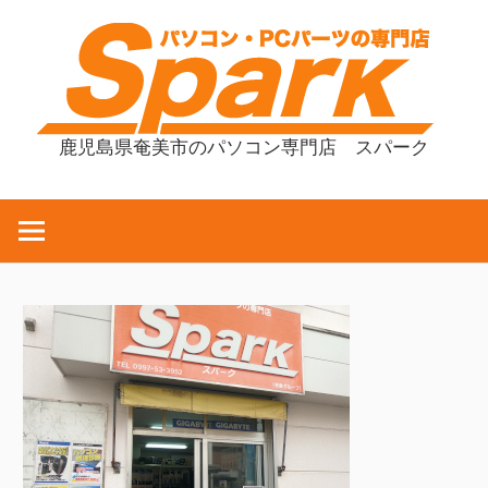
コ
ン
テ
ン
ツ
鹿児島県奄美市のパソコン専門店 スパーク
へ
ス
キ
ッ
プ