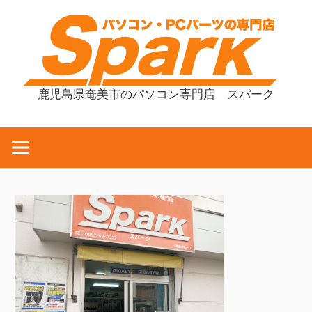
コ
ン
テ
ン
ツ
鹿児島県奄美市のパソコン専門店 スパーク
へ
ス
キ
ッ
プ