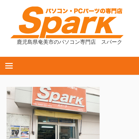
コ
ン
テ
ン
ツ
鹿児島県奄美市のパソコン専門店 スパーク
へ
ス
キ
ッ
プ