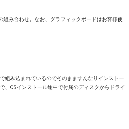
ョ
 Series 400GB の組み合わせ。なお、グラフィックボードはお客様使
ッ
プ
ス
ドライバが標準で組み込まれているのでそのまますんなりインストー
なので、OSインストール途中で付属のディスクからドライ
パ
ー