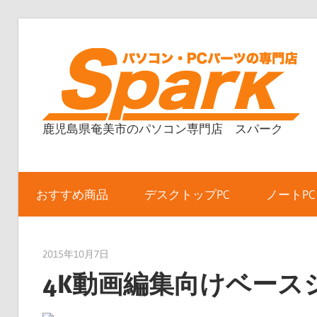
コ
ン
テ
ン
ツ
鹿児島県奄美市のパソコン専門店 スパーク
へ
ス
キ
ッ
おすすめ商品
デスクトップPC
ノートPC
プ
2015年10月7日
taku_natsume
4K動画編集向けベース