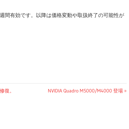
1週間有効です。以降は価格変動や取扱終了の可能性が
次
の修復。
NVIDIA Quadro M5000/M4000 登場
の
投
稿: