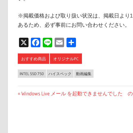
※掲載価格および取り扱い状況は、掲載日より
あるため、必ず事前にお問い合わせください。
X
Facebook
Line
Email
共
有
おすすめ商品
オリジナルPC
INTEL SSD 750
ハイスペック
動画編集
投
前
Windows Live メール を起動できませんでした 
の
稿
投
ナ
稿:
ビ