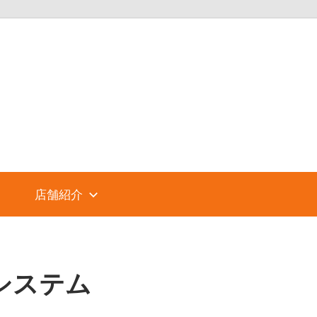
パ
ソ
コ
店舗紹介
ン
シ
システム