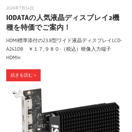
2026年7月14日
taku_natsume
IODATAの人気液晶ディスプレイ2機
種を特価でご案内！
HDMI標準添付の23.8型ワイド液晶ディスプレイLCD-
A241DB ￥１７,９８０-（税込）映像入力端子
HDMI×
続きを読む