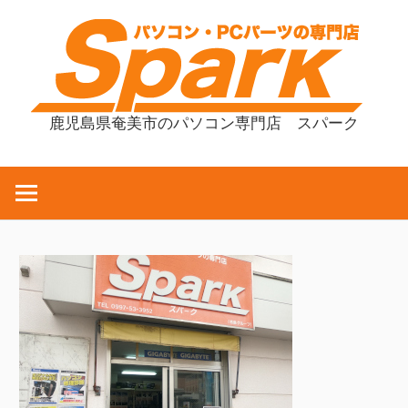
コ
ン
テ
ン
ツ
鹿児島県奄美市のパソコン専門店 スパーク
へ
ス
キ
ッ
プ