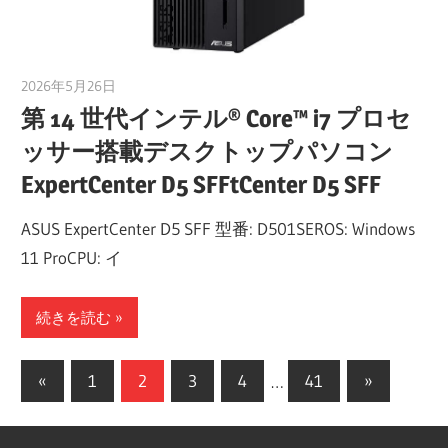
2026年5月26日
taku_natsume
第 14 世代インテル® Core™ i7 プロセ
ッサー搭載デスクトップパソコン
ExpertCenter D5 SFFtCenter D5 SFF
ASUS ExpertCenter D5 SFF 型番: D501SEROS: Windows
11 ProCPU: イ
続きを読む
投
前
次
«
1
2
3
4
…
41
»
の
の
稿
記
記