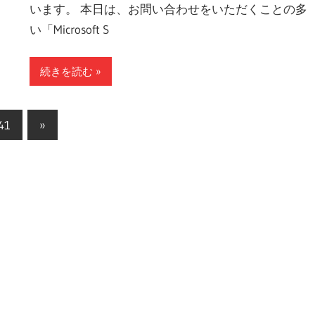
います。 本日は、お問い合わせをいただくことの多
い「Microsoft S
続きを読む
次
41
»
の
記
事