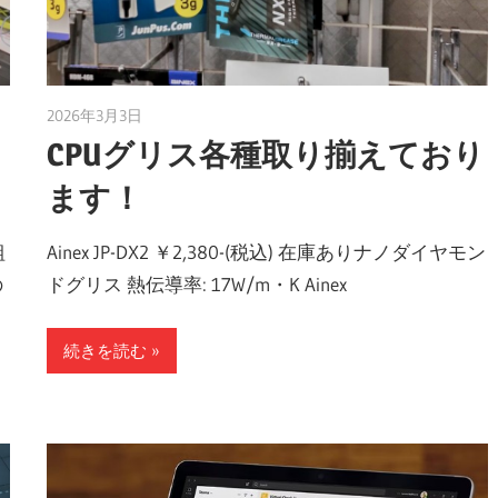
2026年3月3日
taku_natsume
CPUグリス各種取り揃えており
ます！
組
Ainex JP-DX2 ￥2,380-(税込) 在庫ありナノダイヤモン
の
ドグリス 熱伝導率: 17W/m・K Ainex
続きを読む