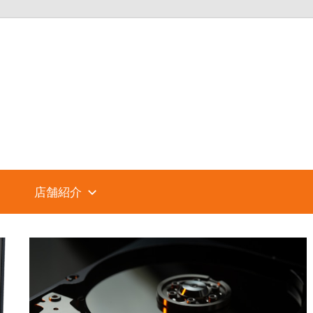
パ
ソ
コ
店舗紹介
ン
シ