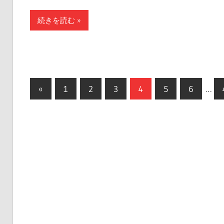
続きを読む
投
前
«
1
2
3
4
5
6
…
の
稿
記
の
事
ペ
ー
ジ
送
り