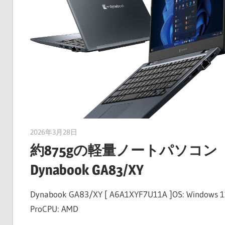
2026年3月28日
taku_natsume
約875gの軽量ノートパソコン
Dynabook GA83/XY
Dynabook GA83/XY [ A6A1XYF7U11A ]OS: Windows 1
ProCPU: AMD