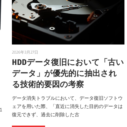
ョ
ッ
プ
2026年3月27日
taku_natsume
HDDデータ復旧において「古い
ス
データ」が優先的に抽出され
る技術的要因の考察
パ
データ消失トラブルにおいて、データ復旧ソフトウ
ェアを用いた際、「直近に消失した目的のデータは
1
ー
復元できず、過去に削除した古