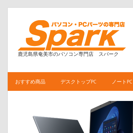
コ
ン
テ
ン
ツ
鹿児島県奄美市のパソコン専門店 スパーク
へ
ス
キ
ッ
おすすめ商品
デスクトップPC
ノートPC
プ