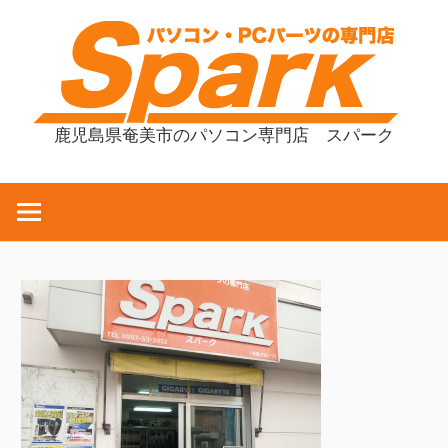
コ
ン
テ
ン
ツ
鹿児島県奄美市のパソコン専門店 スパーク
へ
ス
キ
ッ
プ