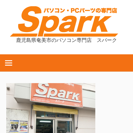
コ
ン
テ
ン
ツ
鹿児島県奄美市のパソコン専門店 スパーク
へ
ス
キ
ッ
プ