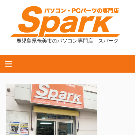
コ
ン
テ
ン
ツ
鹿児島県奄美市のパソコン専門店 スパーク
へ
ス
キ
ッ
プ