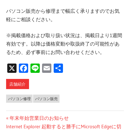
パソコン販売から修理まで幅広く承りますのでお気
軽にご相談ください。
※掲載価格および取り扱い状況は、掲載日より1週間
有効です。以降は価格変動や取扱終了の可能性があ
るため、必ず事前にお問い合わせください。
X
Facebook
Line
Email
共
有
店舗紹介
パソコン修理
パソコン販売
投
前
年末年始営業日のお知らせ
次
の
Internet Explorer 起動すると勝手にMicrosoft Edgeに切