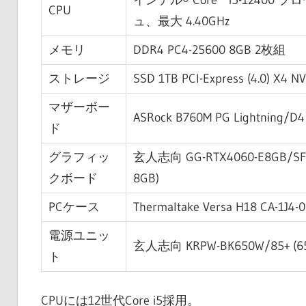
インテル® Core™ i5-12400
CPU
ュ、最大 4.40GHz
メモリ
DDR4 PC4-25600 8GB 2枚組
ストレージ
SSD 1TB PCI-Express (4.0) X4 N
マザーボー
ASRock B760M PG Lightning/D4
ド
グラフィッ
玄人志向 GG-RTX4060-E8GB/SF (
クボード
8GB)
PCケース
Thermaltake Versa H18 CA-1J4
電源ユニッ
玄人志向 KRPW-BK650W/85+ (6
ト
CPUには12世代Core i5採用。