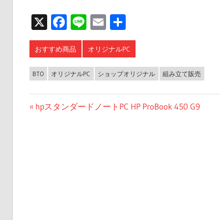
X
Facebook
Line
Email
共
有
おすすめ商品
オリジナルPC
BTO
オリジナルPC
ショップオリジナル
組み立て販売
投
前
hpスタンダードノートPC HP ProBook 450 G9
の
稿
投
ナ
稿:
ビ
ゲ
ー