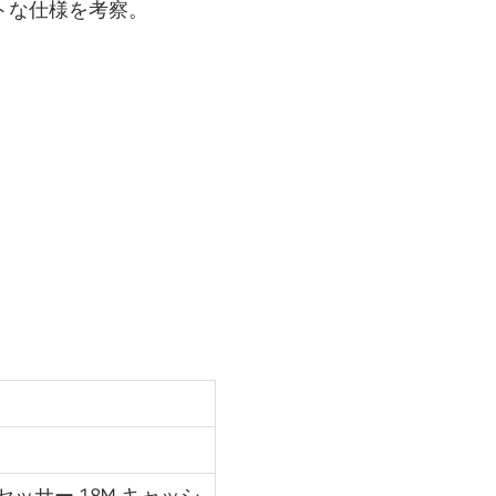
トな仕様を考察。
ョ
ッ
プ
ス
パ
ー