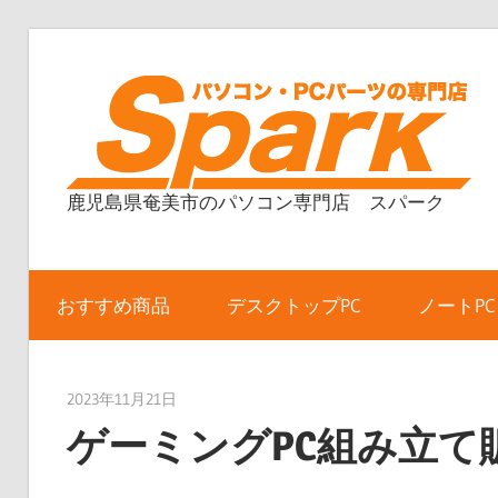
コ
ン
テ
ン
ツ
鹿児島県奄美市のパソコン専門店 スパーク
へ
ス
キ
ッ
おすすめ商品
デスクトップPC
ノートPC
プ
2023年11月21日
taku_natsume
ゲーミングPC組み立て