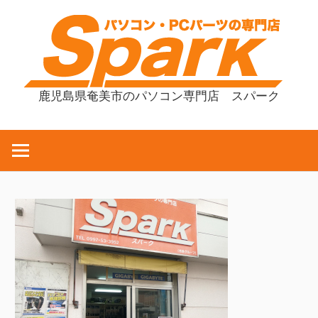
コ
ン
テ
ン
ツ
鹿児島県奄美市のパソコン専門店 スパーク
へ
ス
キ
ッ
プ