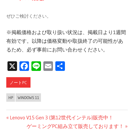
ぜひご検討ください。
※掲載価格および取り扱い状況は、掲載日より1週間
有効です。以降は価格変動や取扱終了の可能性があ
るため、必ず事前にお問い合わせください。
X
Facebook
Line
Email
共
有
ノートPC
HP
WINDOWS 11
投
前
Lenovo V15 Gen 3 (第12世代インテル)販売中！
の
次
ゲーミングPC組み立て販売しております！
稿