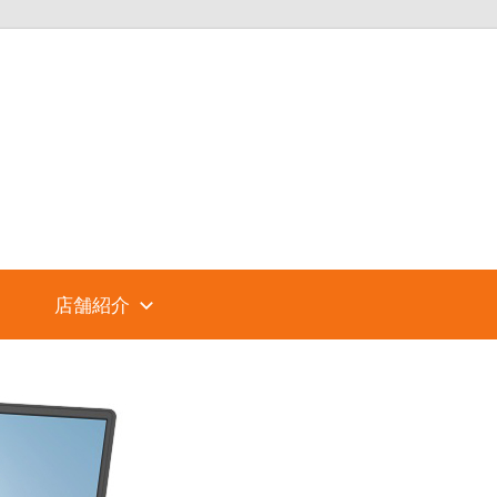
パ
ソ
コ
店舗紹介
ン
シ