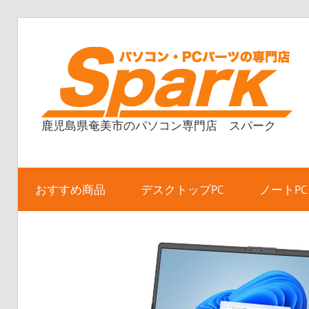
コ
ン
テ
ン
ツ
鹿児島県奄美市のパソコン専門店 スパーク
へ
ス
キ
ッ
おすすめ商品
デスクトップPC
ノートPC
プ