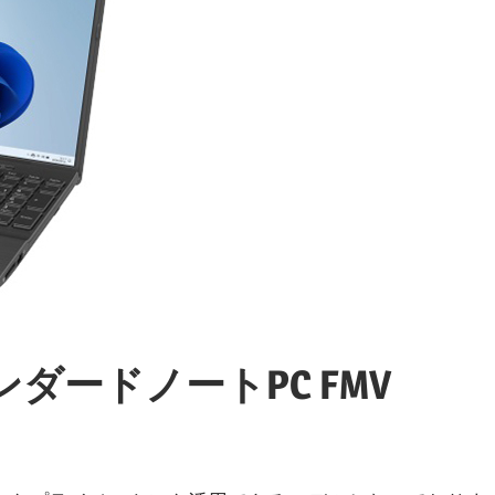
ョ
ッ
プ
ス
パ
ダードノートPC FMV
ー