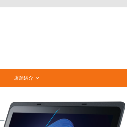
パ
ソ
コ
店舗紹介
ン
シ