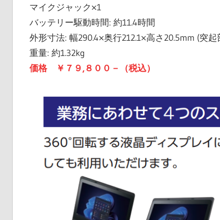
マイクジャック×1
バッテリー駆動時間: 約11.4時間
外形寸法: 幅290.4×奥行212.1×高さ20.5mm (突
重量: 約1.32kg
価格 ￥７９,８００－（税込）