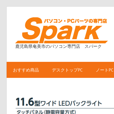
コ
ン
テ
ン
ツ
鹿児島県奄美市のパソコン専門店 スパーク
へ
ス
キ
ッ
おすすめ商品
デスクトップPC
ノートPC
プ