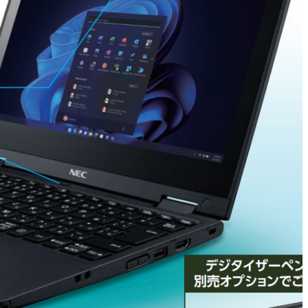
ョ
ッ
プ
ス
パ
ー