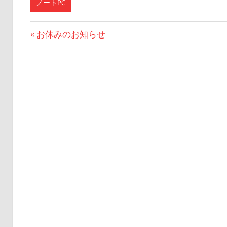
ノートPC
投
前
お休みのお知らせ
の
稿
投
ナ
稿:
ビ
ゲ
ー
シ
ョ
ン