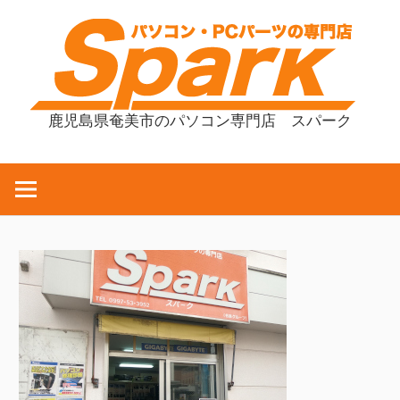
コ
ン
テ
ン
ツ
鹿児島県奄美市のパソコン専門店 スパーク
へ
ス
キ
ッ
プ