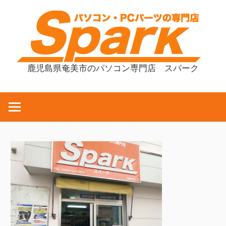
コ
ン
テ
ン
ツ
鹿児島県奄美市のパソコン専門店 スパーク
へ
ス
キ
ッ
プ