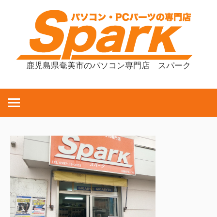
コ
ン
テ
ン
ツ
鹿児島県奄美市のパソコン専門店 スパーク
へ
ス
キ
ッ
プ