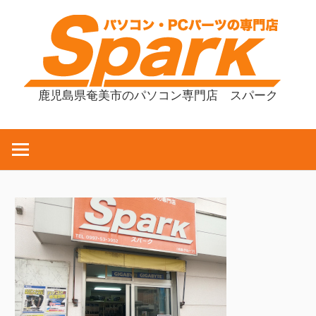
コ
ン
テ
ン
ツ
鹿児島県奄美市のパソコン専門店 スパーク
へ
ス
キ
ッ
プ