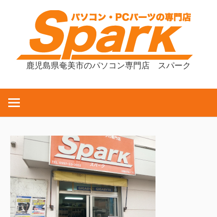
コ
ン
テ
ン
ツ
鹿児島県奄美市のパソコン専門店 スパーク
へ
ス
キ
ッ
プ