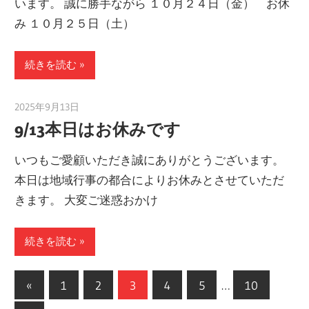
います。 誠に勝手ながら １０月２４日（金） お休
み １０月２５日（土）
続きを読む
2025年9月13日
taku_natsume
9/13本日はお休みです
いつもご愛顧いただき誠にありがとうございます。
本日は地域行事の都合によりお休みとさせていただ
きます。 大変ご迷惑おかけ
続きを読む
投
前
«
1
2
3
4
5
…
10
の